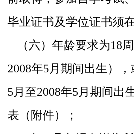
毕业证书及学位证书须在2
（
六
）年龄要求为
18
200
8
年
5
月期间出生）
，
5
月至
2008年
5
月期间出
表（附件）；