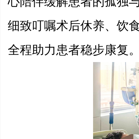
心陪伴缓解患者的孤独
细致叮嘱术后休养、饮
全程助力患者稳步康复